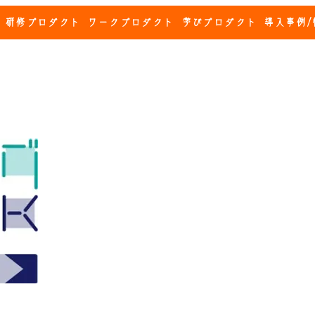
研修プロダクト
ワークプロダクト
学びプロダクト
導入事例/
ログチェックとは
従業員の性格の特徴、会社とエンゲージメント
に満足できている・不満足に感じている点を把
人材育成計画を立てるための診断アセスメント
回答時間約15分（全108問）の設問にお答えい
離職要因の把握から、コミュニケーション向上
成する際のアプローチの仕方まで診断すること