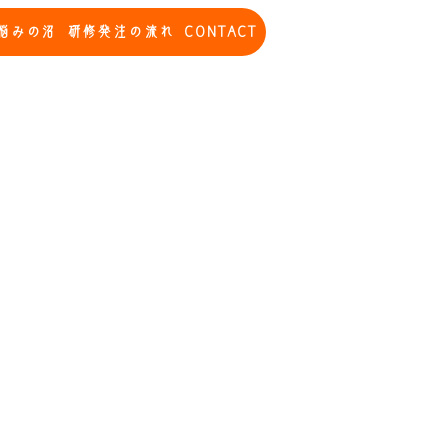
悩みの沼
研修発注の流れ
CONTACT
できているポイント、今の会社
握できる、従業員定着率向上と
です。
ただくことで、
に向けたポイント、さらには育
が可能です。