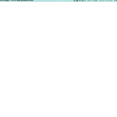
HOME
会社概
研修プ
目１−３ アミーホール3 6F
ワーク
学びプ
導入事