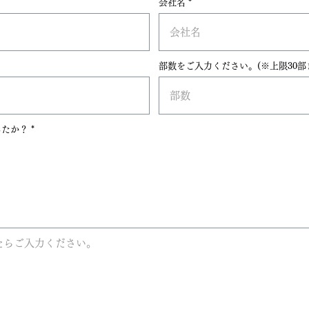
会社名
部数をご入力ください。(※上限30部
必
したか？
*
須
項
目