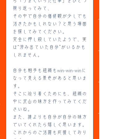
ら「うまくいった仕事」をひとつ
振り返ってみて、
その中で自分の価値観が少しでも
活きたかもしれない？と思う場面
を探してみてください。
完全に押し殺していたようで、実
は“滲み出ていた自分”がいるかも
しれません。
自分も相手も組織もwin-win-winに
なって見える景色があると思いま
す。
そこに辿り着くためにも、組織の
中に沢山の味方を作ってみてくだ
さいね。
また、誰よりも自分が自分の味方
でいてくれたら嬉しく思います。
これからのご活躍も応援しており