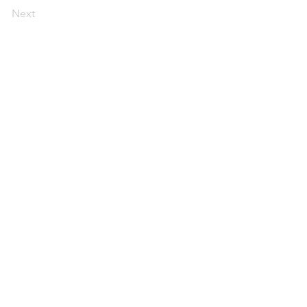
Next
要
ロダクト
プロダクト
ロダクト
例/悩みの沼
OPICS