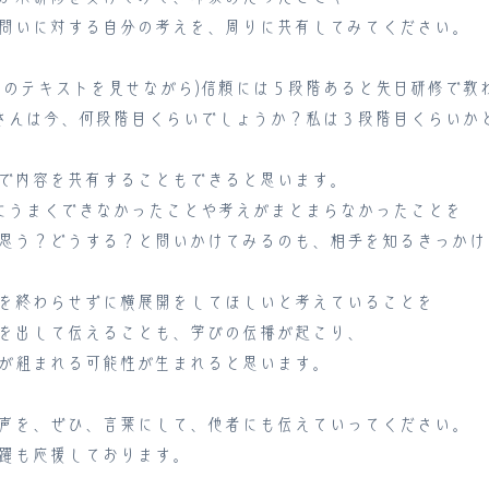
問いに対する自分の考えを、周りに共有してみてください。
修のテキストを見せながら)信頼には５段階あると先日研修で教
さんは今、何段階目くらいでしょうか？私は３段階目くらいか
で内容を共有することもできると思います。
うまくできなかったことや考えがまとまらなかったことを
思う？どうする？と問いかけてみるのも、相手を知るきっかけ
を終わらせずに横展開をしてほしいと考えていることを
を出して伝えることも、学びの伝播が起こり、
が組まれる可能性が生まれると思います。
声を、ぜひ、言葉にして、他者にも伝えていってください。
躍も応援しております。