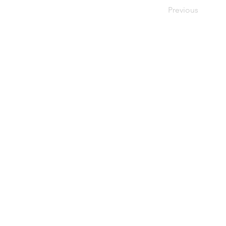
Previous
HUB PRODUCT.
株式会社ハブプロダクト​
ADDRESS
〒150-0002 東京都渋谷区渋谷１丁
THE HUB 青山WEST